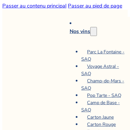
Passer au contenu principal
Passer au pied de page
Nos vins
Parc La Fontaine -
SAQ
Voyage Astral -
SAQ
Champ-de-Mars -
SAQ
Pop Tarte - SAQ
Camp de Base -
SAQ
Carton Jaune
Carton Rouge