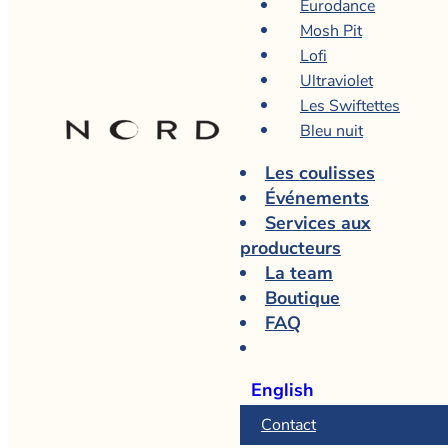
Eurodance
Mosh Pit
Lofi
Ultraviolet
Les Swiftettes
Bleu nuit
Les coulisses
Événements
Services aux
producteurs
La team
Boutique
FAQ
English
Contact