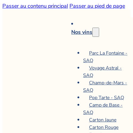
Passer au contenu principal
Passer au pied de page
Nos vins
Parc La Fontaine -
SAQ
Voyage Astral -
SAQ
Champ-de-Mars -
SAQ
Pop Tarte - SAQ
Camp de Base -
SAQ
Carton Jaune
Carton Rouge