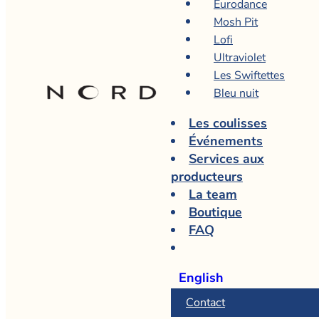
Eurodance
Mosh Pit
Lofi
Ultraviolet
Les Swiftettes
Bleu nuit
Les coulisses
Événements
Services aux
producteurs
La team
Boutique
FAQ
English
Contact