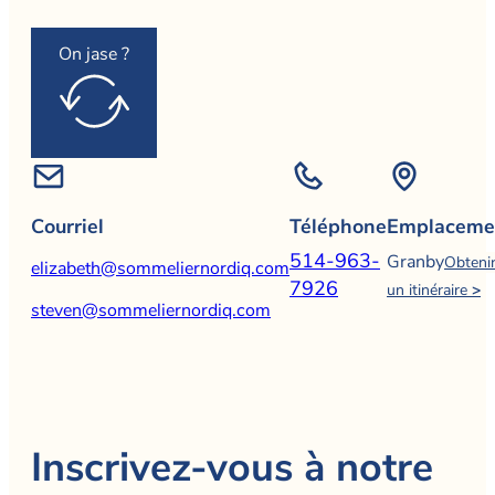
On jase ?
Courriel
Téléphone
Emplaceme
514-963-
Granby
Obteni
elizabeth@sommeliernordiq.com
7926
un itinéraire
>
steven@sommeliernordiq.com
Inscrivez-vous à notre