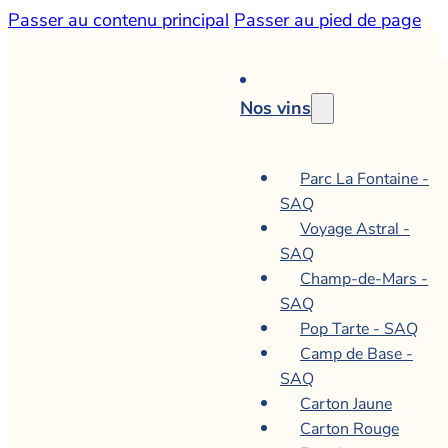
Passer au contenu principal
Passer au pied de page
Nos vins
Parc La Fontaine -
SAQ
Voyage Astral -
SAQ
Champ-de-Mars -
SAQ
Pop Tarte - SAQ
Camp de Base -
SAQ
Carton Jaune
Carton Rouge