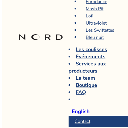
Eurodance
Mosh Pit
Lofi
Ultraviolet
Les Swiftettes
Bleu nuit
Les coulisses
Événements
Services aux
producteurs
La team
Boutique
FAQ
English
Contact